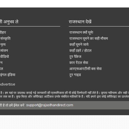
नी अनुभव ले
राजस्थान देखें
यौहार
राजस्थान क्यों घूमे!
संस्कृति
राजस्थान घूमने का सही मौसम
नृत्य
कहाँ घूमने जाये
व्यंजन
कहाँ ठहरे / होटल
 वीडियो
टूर पैकेज
ेन
कार रेंटल सेवा
ोटल
आरएसआरटीसी बस सेवा
ाइंगल इंडिया
टूर गाइड
Advertise
 यहां पर उपलब्ध कराई गई जानकारी की प्रामाणिकता की भी कोई जिम्मेदारी नहीं लेते है। कृपया नवीनतम और सही ज
र तक का हैं। कुछ चित्र और कॉपीराइट आर्टिकल उनके संबंधित मालिकों के हैं। यदि हमारे द्वारा कोई कॉपीराइट का उल्लंघन ह
है तो हमें ईमेल करें