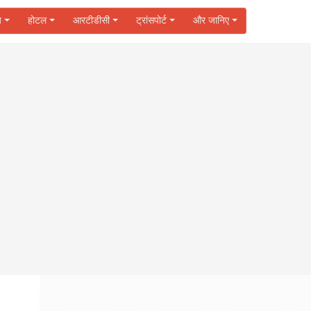
ज
होटल
आरटीडीसी
ट्रांसपोर्ट
और जानिए